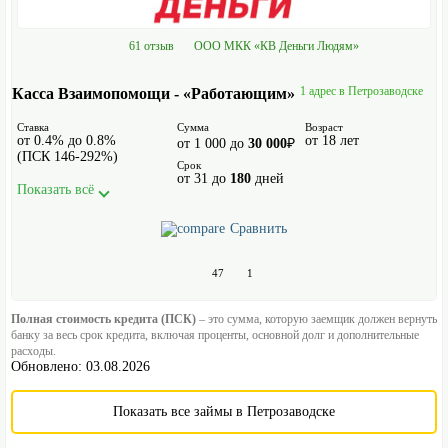
61 отзыв
ООО МКК «КВ Деньги Людям»
1 адрес в Петрозаводске
Касса Взаимопомощи - «Работающим»
Ставка
Сумма
Возраст
от 0.4% до 0.8%
от 18 лет
от 1 000 до
30 000
₽
(ПСК 146-292%)
Срок
от 31 до
180
дней
Показать всё
Сравнить
47
1
Полная стоимость кредита (ПСК)
– это сумма, которую заемщик должен вернуть
банку за весь срок кредита, включая проценты, основной долг и дополнительные
расходы.
Обновлено: 03.08.2026
Показать все займы в Петрозаводске