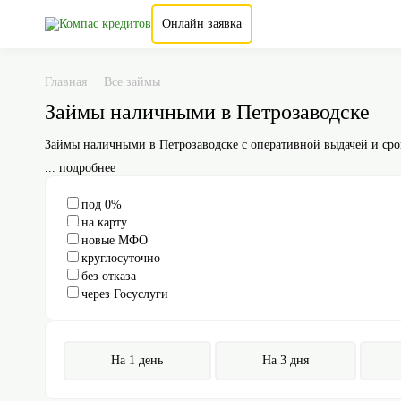
Онлайн заявка
Главная
Все займы
Займы наличными в Петрозаводске
Займы наличными в Петрозаводске с оперативной выдачей и срок
... подробнее
под 0%
на карту
новые МФО
круглосуточно
без отказа
через Госуслуги
На 1 день
На 3 дня