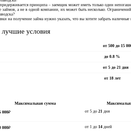
заводска?
ридерживается принципа – заемщик может иметь только один непогашен
займов, а не в одной компании, их может быть несколько. Ограничений в
аводска?
явки на получение займа нужно указать, что вы хотите забрать наличны
- лучшие условия
от 500 до
15 00
до 0.8 %
от 5 до
21
дня
от 18 лет
Максимальная сумма
Максимальн
от 5 до
21
дня
5 000
₽
от 1 до
14
дней
0 000
₽