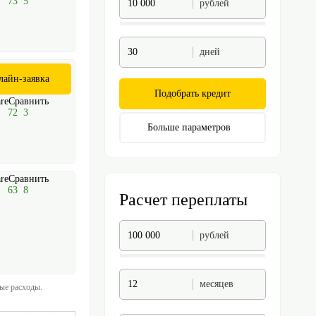
73
5
рублей
дней
лайн-заявка
Подобрать кредит
Сравнить
72
3
Больше параметров
Сравнить
63
8
Расчет переплаты
рублей
месяцев
ные расходы.