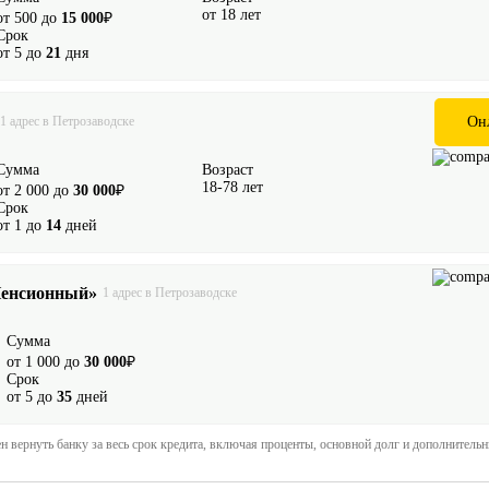
от 18 лет
от 500 до
15 000
₽
Срок
от 5 до
21
дня
1 адрес в Петрозаводске
Он
Сумма
Возраст
18-78 лет
от 2 000 до
30 000
₽
Срок
от 1 до
14
дней
Пенсионный»
1 адрес в Петрозаводске
Сумма
от 1 000 до
30 000
₽
Срок
от 5 до
35
дней
 вернуть банку за весь срок кредита, включая проценты, основной долг и дополнитель