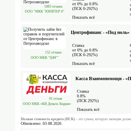
от 0% до 0.8%
1083 отзыва
(ПСК 0-292%)
ООО "МКК "ЮПИТЕР 6"
Показать всё
Центрофинанс - «Под ноль»
Ставка
от 0% до 0.8%
152 отзыва
(ПСК 0-292%)
ООО МКК "ЦФГ"
Показать всё
Касса Взаимопомощи - «
Ставка
0.8%
61 отзыв
(ПСК 292%)
ООО МКК «КВ Деньги Людям»
Показать всё
Полная стоимость кредита (ПСК)
– это сумма, которую заемщик должен
Обновлено: 03.08.2026