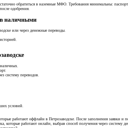
таточно обратиться в наземные МФО. Требования минимальны: паспорт Р
после одобрения.
ов наличными
водске или через денежные переводы.
историей.
заводске
 наличных.
орт.
рез систему переводов.
ших условий.
орые работают оффлайн в Петрозаводске. После заполнения заявки и по
, которые работают онлайн, выбрав способ получения через систему д