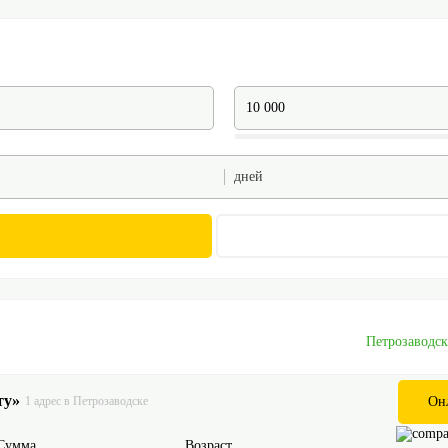
дней
Петрозаводс
ту»
1 адрес в Петрозаводске
Он
Сумма
Возраст