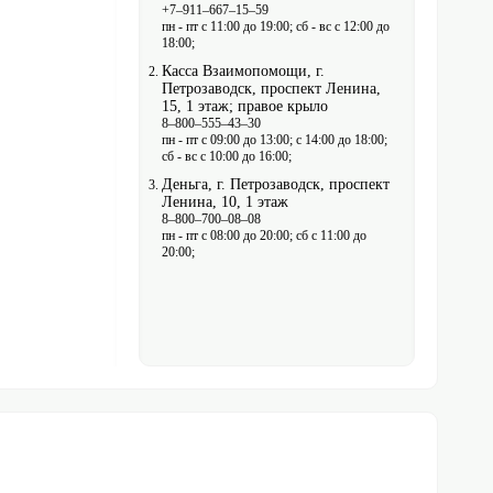
+7‒911‒667‒15‒59
пн - пт с 11:00 до 19:00; сб - вс с 12:00 до
18:00;
Касса Взаимопомощи, г.
Петрозаводск, проспект Ленина,
15, 1 этаж; правое крыло
8‒800‒555‒43‒30
пн - пт с 09:00 до 13:00; с 14:00 до 18:00;
сб - вс с 10:00 до 16:00;
Деньга, г. Петрозаводск, проспект
Ленина, 10, 1 этаж
8‒800‒700‒08‒08
пн - пт с 08:00 до 20:00; сб с 11:00 до
20:00;