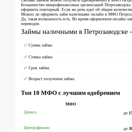
Сколько займов можно получить одновременно в МФО Петро
Большинство микрофинансовых организаций Петрозаводска п
оформить повторный. Если же речь идет об общем количестве 
Можно ли оформить займ наличными онлайн в МФО Петроз
Да, такая возможность есть. Во время оформления онлайн-за
переводов.
Займы наличными в Петрозаводске 
✅ Сумма займа:
✅ Ставка займа:
✅ Срок займа:
✅ Возраст получения займа:
Топ 10 МФО с лучшим одобрением
МФО
Деньга
до
1
Центрофинанс
до
3